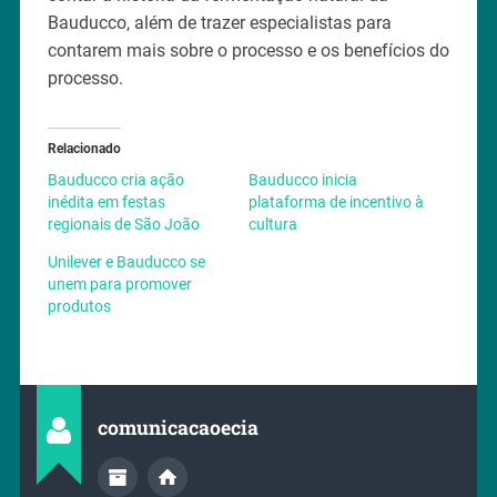
Bauducco, além de trazer especialistas para
contarem mais sobre o processo e os benefícios do
processo.
Relacionado
Bauducco cria ação
Bauducco inicia
inédita em festas
plataforma de incentivo à
regionais de São João
cultura
Unilever e Bauducco se
unem para promover
produtos
comunicacaoecia