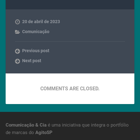
20 de abril de 2023
Comunicação
Previous post
Next post
COMMENTS ARE CLOSED.
Comunicação & Cia
é uma iniciativa que integra o portfólio
de marcas do
AgitoSP