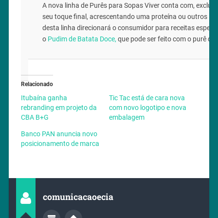
A nova linha de Purês para Sopas Viver conta com, exclus
seu toque final, acrescentando uma proteína ou outros le
desta linha direcionará o consumidor para receitas especí
o
Pudim de Batata Doce,
que pode ser feito com o purê de
Relacionado
Itubaína ganha
Tic Tac está de cara nova
rebranding em projeto da
com novo logotipo e nova
CBA B+G
embalagem
Banco PAN anuncia novo
posicionamento de marca
comunicacaoecia