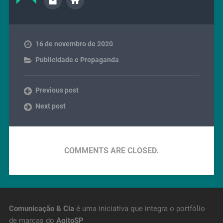
16 de novembro de 2020
Publicidade e Propaganda
Previous post
Next post
COMMENTS ARE CLOSED.
Comunicação & Cia
é uma iniciativa que integra o portfólio
de marcas do
AgitoSP