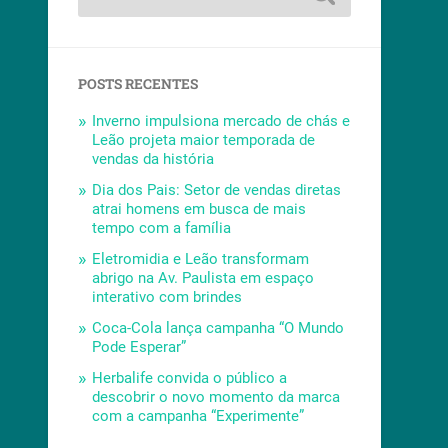
POSTS RECENTES
Inverno impulsiona mercado de chás e
Leão projeta maior temporada de
vendas da história
Dia dos Pais: Setor de vendas diretas
atrai homens em busca de mais
tempo com a família
Eletromidia e Leão transformam
abrigo na Av. Paulista em espaço
interativo com brindes
Coca-Cola lança campanha “O Mundo
Pode Esperar”
Herbalife convida o público a
descobrir o novo momento da marca
com a campanha “Experimente”