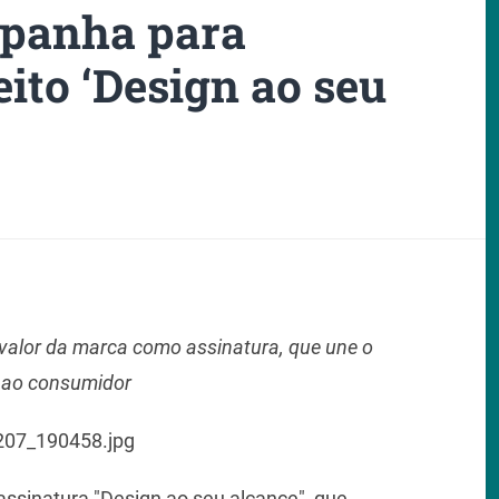
mpanha para
ito ‘Design ao seu
valor da marca como assinatura, que une o
l ao consumidor
 assinatura "Design ao seu alcance", que