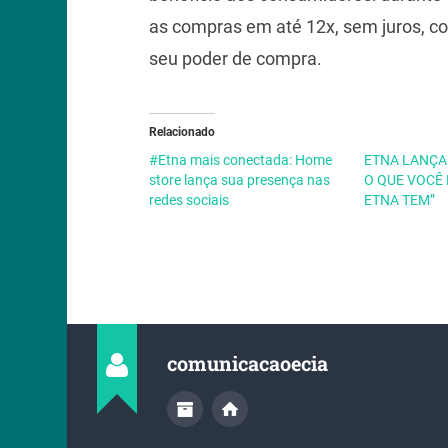
as compras em até 12x, sem juros, c
seu poder de compra.
Relacionado
#Etna mais conectada: Home
ETNA LANÇA
store lança sua presença nas
O QUE VOCÊ 
redes sociais
ETNA TEM”
comunicacaoecia