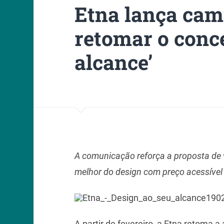
Etna lança ca
retomar o conce
alcance’
A comunicação reforça a proposta de 
melhor do design com preço acessíve
A partir de fevereiro, a Etna retoma a