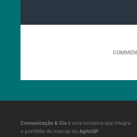
COMMENT
Comunicação & Cia
é uma iniciativa que integra
o portfólio de marcas do
AgitoSP