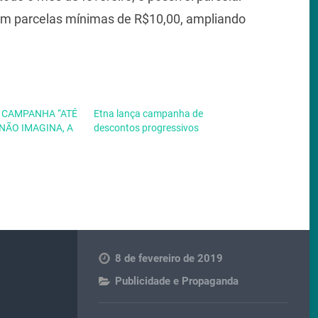
om parcelas mínimas de R$10,00, ampliando
 CAMPANHA “ATÉ
Etna lança campanha de
NÃO IMAGINA, A
descontos progressivos
8 de fevereiro de 2019
Publicidade e Propaganda