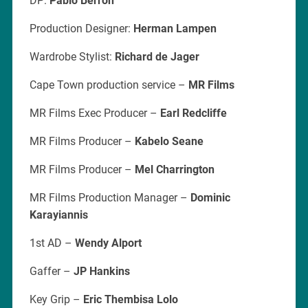
DP:
Pablo Berron
Production Designer:
Herman Lampen
Wardrobe Stylist:
Richard de Jager
Cape Town production service –
MR Films
MR Films Exec Producer –
Earl Redcliffe
MR Films Producer –
Kabelo Seane
MR Films Producer –
Mel Charrington
MR Films Production Manager –
Dominic
Karayiannis
1st AD –
Wendy Alport
Gaffer –
JP Hankins
Key Grip –
Eric Thembisa Lolo