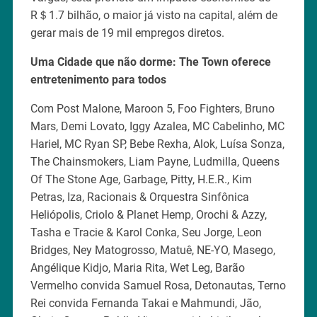
R＄1.7 bilhão, o maior já visto na capital, além de
gerar mais de 19 mil empregos diretos.
Uma Cidade que não dorme: The Town oferece
entretenimento para todos
Com Post Malone, Maroon 5, Foo Fighters, Bruno
Mars, Demi Lovato, Iggy Azalea, MC Cabelinho, MC
Hariel, MC Ryan SP, Bebe Rexha, Alok, Luísa Sonza,
The Chainsmokers, Liam Payne, Ludmilla, Queens
Of The Stone Age, Garbage, Pitty, H.E.R., Kim
Petras, Iza, Racionais & Orquestra Sinfônica
Heliópolis, Criolo & Planet Hemp, Orochi & Azzy,
Tasha e Tracie & Karol Conka, Seu Jorge, Leon
Bridges, Ney Matogrosso, Matuê, NE-YO, Masego,
Angélique Kidjo, Maria Rita, Wet Leg, Barão
Vermelho convida Samuel Rosa, Detonautas, Terno
Rei convida Fernanda Takai e Mahmundi, Jão,