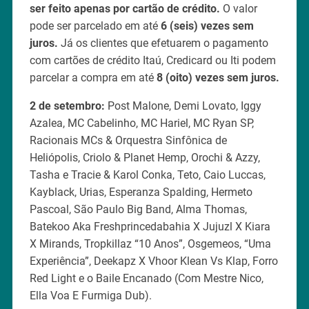
ser feito apenas por cartão de crédito.
O valor
pode ser parcelado em até
6 (seis) vezes sem
juros.
Já os clientes que efetuarem o pagamento
com cartões de crédito Itaú, Credicard ou Iti podem
parcelar a compra em até
8 (oito) vezes sem juros.
2 de setembro:
Post Malone, Demi Lovato, Iggy
Azalea, MC Cabelinho, MC Hariel, MC Ryan SP,
Racionais MCs & Orquestra Sinfônica de
Heliópolis, Criolo & Planet Hemp, Orochi & Azzy,
Tasha e Tracie & Karol Conka, Teto, Caio Luccas,
Kayblack, Urias, Esperanza Spalding, Hermeto
Pascoal, São Paulo Big Band, Alma Thomas,
Batekoo Aka Freshprincedabahia X Jujuzl X Kiara
X Mirands, Tropkillaz “10 Anos”, Osgemeos, “Uma
Experiência”, Deekapz X Vhoor Klean Vs Klap, Forro
Red Light e o Baile Encanado (Com Mestre Nico,
Ella Voa E Furmiga Dub).