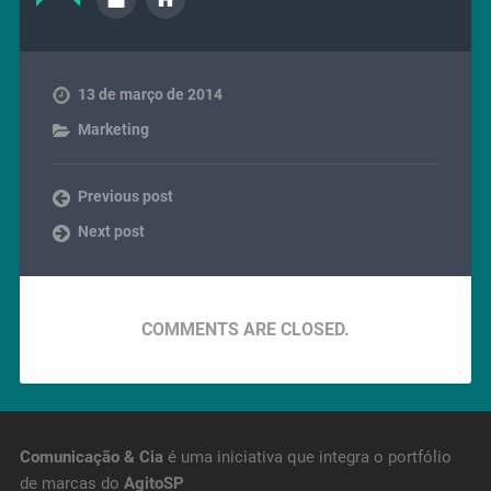
13 de março de 2014
Marketing
Previous post
Next post
COMMENTS ARE CLOSED.
Comunicação & Cia
é uma iniciativa que integra o portfólio
de marcas do
AgitoSP