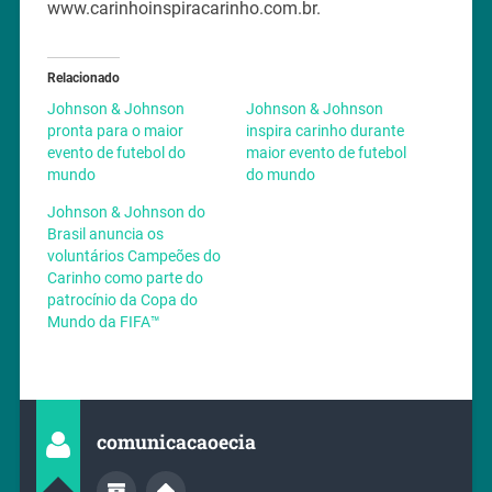
www.carinhoinspiracarinho.com.br.
Relacionado
Johnson & Johnson
Johnson & Johnson
pronta para o maior
inspira carinho durante
evento de futebol do
maior evento de futebol
mundo
do mundo
Johnson & Johnson do
Brasil anuncia os
voluntários Campeões do
Carinho como parte do
patrocínio da Copa do
Mundo da FIFA™
comunicacaoecia