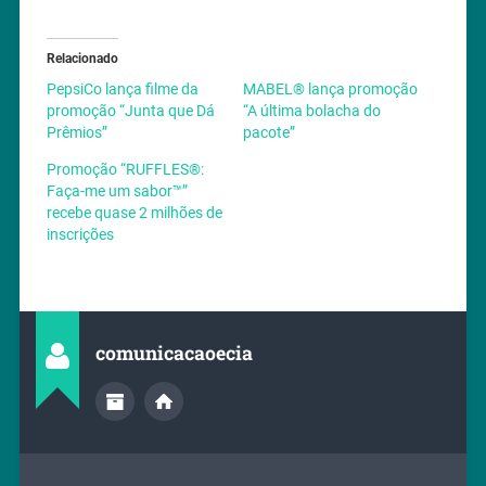
Relacionado
PepsiCo lança filme da
MABEL® lança promoção
promoção “Junta que Dá
“A última bolacha do
Prêmios”
pacote”
Promoção “RUFFLES®:
Faça-me um sabor™”
recebe quase 2 milhões de
inscrições
comunicacaoecia