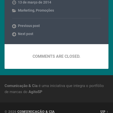
13 de março de 2014
Marketing
,
Promoções
Previous post
Next post
COMMENTS ARE CLOSED.
Comunicação & Cia
é uma iniciativa que integra o portfólio
de marcas do
AgitoSP
© 2026
COMUNICAÇÃO & CIA
UP ↑