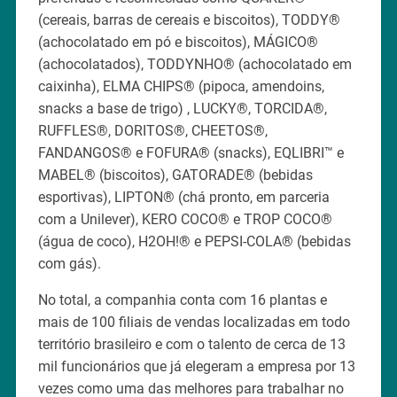
(cereais, barras de cereais e biscoitos), TODDY®
(achocolatado em pó e biscoitos), MÁGICO®
(achocolatados), TODDYNHO® (achocolatado em
caixinha), ELMA CHIPS® (pipoca, amendoins,
snacks a base de trigo) , LUCKY®, TORCIDA®,
RUFFLES®, DORITOS®, CHEETOS®,
FANDANGOS® e FOFURA® (snacks), EQLIBRI™ e
MABEL® (biscoitos), GATORADE® (bebidas
esportivas), LIPTON® (chá pronto, em parceria
com a Unilever), KERO COCO® e TROP COCO®
(água de coco), H2OH!® e PEPSI-COLA® (bebidas
com gás).
No total, a companhia conta com 16 plantas e
mais de 100 filiais de vendas localizadas em todo
território brasileiro e com o talento de cerca de 13
mil funcionários que já elegeram a empresa por 13
vezes como uma das melhores para trabalhar no