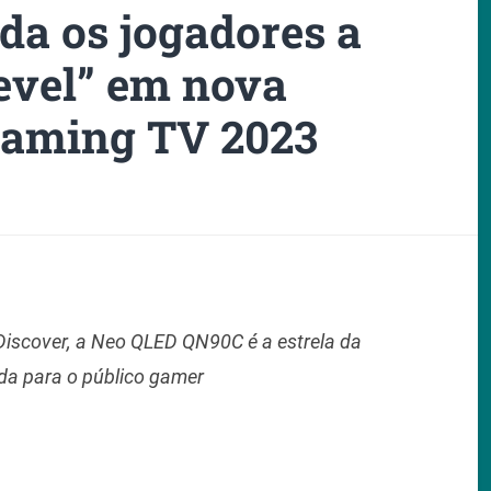
a os jogadores a
Level” em nova
aming TV 2023
iscover, a Neo QLED QN90C é a estrela da
da para o público gamer