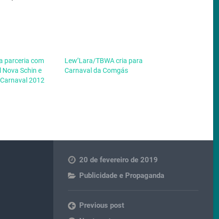
 parceria com
Lew’Lara/TBWA cria para
l Nova Schin e
Carnaval da Comgás
o Carnaval 2012
20 de fevereiro de 2019
Publicidade e Propaganda
Previous post