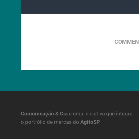
COMMENT
Comunicação & Cia
é uma iniciativa que integra
o portfólio de marcas do
AgitoSP