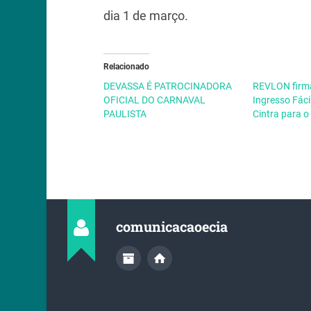
dia 1 de março.
Relacionado
DEVASSA É PATROCINADORA
REVLON firma
OFICIAL DO CARNAVAL
Ingresso Fáci
PAULISTA
Cintra para 
comunicacaoecia