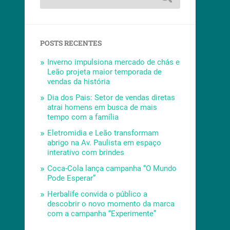
POSTS RECENTES
Inverno impulsiona mercado de chás e
Leão projeta maior temporada de
vendas da história
Dia dos Pais: Setor de vendas diretas
atrai homens em busca de mais
tempo com a família
Eletromidia e Leão transformam
abrigo na Av. Paulista em espaço
interativo com brindes
Coca-Cola lança campanha “O Mundo
Pode Esperar”
Herbalife convida o público a
descobrir o novo momento da marca
com a campanha “Experimente”